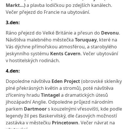
Markt…)
a plavba lodičkou po zdejších kanálech.
Večer přejezd do Francie na ubytování.
3.den:
Ráno přejezd do Velké Británie a přesun do
Devonu
.
Návštěva malebného městečka
Toruquay
, které na
Vás dýchne přímořskou atmosférou, a starobylého
jeskynního systému
Kents Cavern
. Večer ubytování
v hostitelských rodinách.
4.den:
Dopoledne návštěva
Eden Project
(obrovské skleníky
plné překrásných květin a stromů), poté návštěva
zříceniny hradu
Tintagel
a dramatických útesů
jihozápadní Anglie. Odpoledne průjezd národním
parkem
Dartmoor
s kouzelnými vřesovišti, kde podle
legendy žil pes Baskervilský, dle časových možností
zastávka v městečku
Princetown
. Večer návrat na