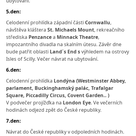
ubytování.
5.den:
Celodenní prohlídka západní části
Cornwallu
,
návštěva kláštera
St. Michaels Mount
, rekreačního
střediska
Penzance
a
Minnack Theatre
,
impozantního divadla na skalním útesu. Závěr dne
bude patřit oblasti
Land´s End s
výhledem na ostrovy
Isles of Scilly. Večer návrat na ubytování.
6.den:
Celodenní prohlídka
Londýna (Westminster Abbey,
parlament, Buckinghamský palác, Trafalgar
Square, Piccadilly Circus, Covent Garden.. )
V podvečer projížďka na
London Eye
. Ve večerních
hodinách odjezd zpět do České republiky.
7.den:
Návrat do České republiky v odpoledních hodinách.