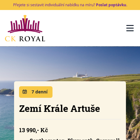
Přejete si sestavit individuální nabídku na míru?
Poslat poptávku.
7 denní
Zemí Krále Artuše
13 990,- Kč