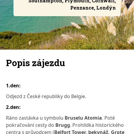
Southampton, Plymouth, Cornwall,
Penzance, Londýn
Popis zájezdu
1.den:
Odjezd z České republiky do Belgie.
2.den:
Ráno zastávka u symbolu
Bruselu Atomia
. Poté
pokračování cesty do
Brugg
. Prohlídka historického
centra s průvodcem (
Belfort Tower, bekynáž, Grote