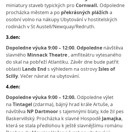
miniatury staveb typických pro
Cornwall.
Odpoledne
procházka městem a po
překrásných plážích
a
osobní volno na nákupy Ubytování v hostitelských
rodinách v St Austell/Newquay/Redruth.
3.den:
Dopoledne výuka 9:00 – 12:00
.
Odpoledne
návštěva
slavného
Minnack Theatre
, amfiteátru vytesaného
do skal na pobřeží Atlantiku. Závěr dne bude patřit
oblasti
Lands End
s výhledem na ostrovy
Isles of
Scilly
. Večer návrat na ubytování.
4.den:
Dopoledne výuka 9:00 – 12:00.
Odpoledne výlet
na
Tintagel
(zdarma), bájný hrad krále Artuše, a
návštěva
NP Dartmoor
s tajemnými blaty, kde žil pes
Baskervillský. Procházka k slavné Hospodě
Jamajka
,
která se stala předlohou k ještě slavnějšímu románu