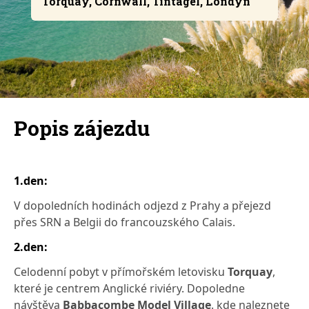
Torquay, Cornwall, Tintagel, Londýn
Popis zájezdu
1.den:
V dopoledních hodinách odjezd z Prahy a přejezd
přes SRN a Belgii do francouzského Calais.
2.den:
Celodenní pobyt v přímořském letovisku
Torquay
,
které je centrem Anglické riviéry. Dopoledne
návštěva
Babbacombe Model Village
. kde naleznete