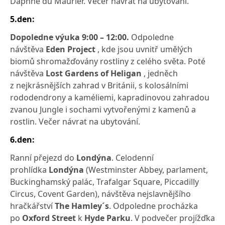
Daphne du Maurier. Večer návrat na ubytování.
5.den:
Dopoledne výuka 9:00 – 12:00.
Odpoledne
návštěva
Eden Project
, kde jsou uvnitř umělých
biomů shromažďovány rostliny z celého světa. Poté
návštěva
Lost Gardens of Heligan
, jedněch
z nejkrásnějších zahrad v Británii, s kolosálními
rododendrony a kaméliemi, kapradinovou zahradou
zvanou Jungle i sochami vytvořenými z kamenů a
rostlin. Večer návrat na ubytování.
6.den:
Ranní přejezd do
Londýna
. Celodenní
prohlídka
Londýna
(Westminster Abbey, parlament,
Buckinghamský palác, Trafalgar Square, Piccadilly
Circus, Covent Garden), návštěva nejslavnějšího
hračkářství
The Hamley´s
. Odpoledne procházka
po
Oxford Street
k
Hyde Parku
. V podvečer projížďka